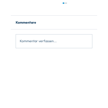
Kommentare
Kommentar verfassen...
Die perfekte Kaffeelösung für Büro und
Arbeitsplatz: Siebträger-
Kaffeemaschinen vs.
Kaffeevollautomaten