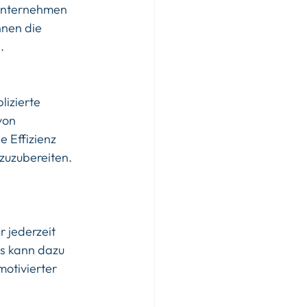
Unternehmen 
hnen die 
.
izierte 
von 
 Effizienz 
 zuzubereiten.
 jederzeit 
s kann dazu 
motivierter 