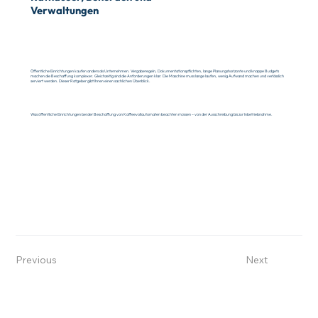
Verwaltungen
Öffentliche Einrichtungen kaufen anders als Unternehmen. Vergaberegeln, Dokumentationspflichten, lange Planungshorizonte und knappe Budgets
machen die Beschaffung komplexer. Gleichzeitig sind die Anforderungen klar: Die Maschine muss lange laufen, wenig Aufwand machen und verlässlich
serviert werden. Dieser Ratgeber gibt Ihnen einen sachlichen Überblick.
Was öffentliche Einrichtungen bei der Beschaffung von Kaffeevollautomaten beachten müssen – von der Ausschreibung bis zur Inbetriebnahme.
Previous
Next