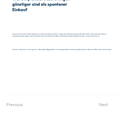
günstiger sind als spontaner
Einkauf
Viele Unternehmen kaufen Kaffee so ein wie Büromaterial: Wenn er knapp wird, fährt jemand schnell in den Markt. Das kostet Zeit, führt zu
Qualitätsschwankungen und ist auf Dauer teurer als nötig. Ein Kaffee-Abo löst das. Dieser Ratgeber erklärt, worauf es ankommt.
Bohnen, Milchpulver, Schokopulver – alles regelmäßig geliefert, mit Mengenrabatt und ohne Logistikaufwand. Was ein Kaffee-Abo wirklich bringt.
Previous
Next