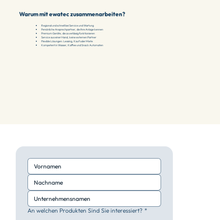
Warum mit ewatec zusammenarbeiten?
Regional und schnell bei Service und Wartung
Persönliche Ansprechpartner, die Ihre Anlage kennen
Premium Geräte, die zuverlässig funktionieren
Service aus einer Hand, keine externen Partner
Flexible Lösungen: Leasing, Kauf oder Miete
Kompetent in Wasser, Kaffee und Snack Automaten
An welchen Produkten Sind Sie interessiert?
*