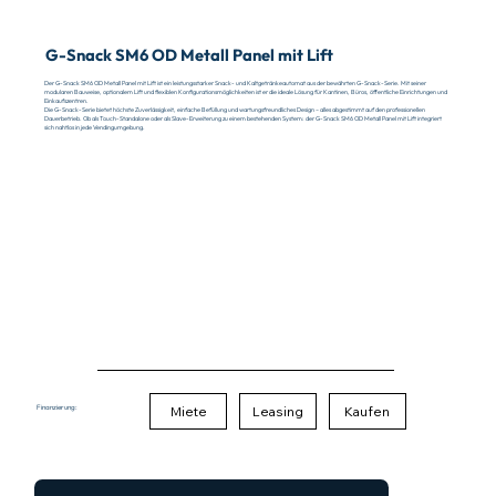
G-Snack SM6 OD Metall Panel mit Lift
Der G-Snack SM6 OD Metall Panel mit Lift ist ein leistungsstarker Snack- und Kaltgetränkeautomat aus der bewährten G-Snack-Serie. Mit seiner
modularen Bauweise, optionalem Lift und flexiblen Konfigurationsmöglichkeiten ist er die ideale Lösung für Kantinen, Büros, öffentliche Einrichtungen und
Einkaufszentren.
Die G-Snack-Serie bietet höchste Zuverlässigkeit, einfache Befüllung und wartungsfreundliches Design – alles abgestimmt auf den professionellen
Dauerbetrieb. Ob als Touch-Standalone oder als Slave-Erweiterung zu einem bestehenden System: der G-Snack SM6 OD Metall Panel mit Lift integriert
sich nahtlos in jede Vendingumgebung.
Miete
Leasing
Kaufen
Finanzierung: