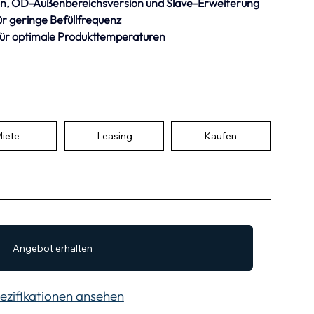
sion, OD-Außenbereichsversion und Slave-Erweiterung
r geringe Befüllfrequenz
 für optimale Produkttemperaturen
iete
Leasing
Kaufen
Angebot erhalten
zifikationen ansehen